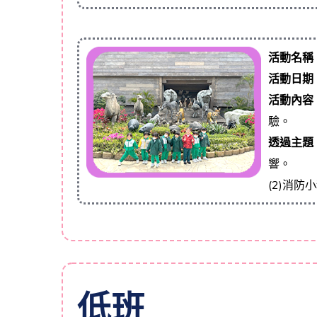
活動名稱
活動日期
活動內容
驗。
透過主題
響。
(2)消
低班