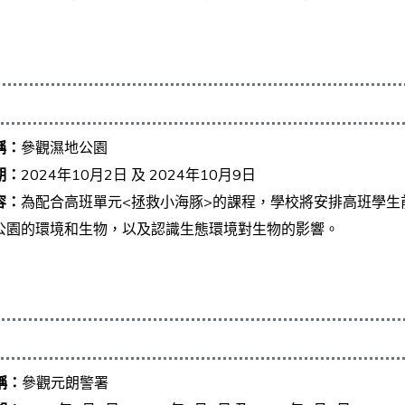
稱：
參觀濕地公園
期：
2024年10月2日 及 2024年10月9日
容：
為配合高班單元<拯救小海豚>的課程，學校將安排高班學生
公園的環境和生物，以及認識生態環境對生物的影響。
稱：
參觀元朗警署