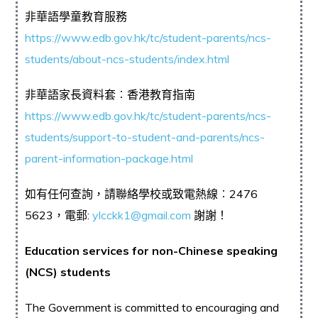
非華語學童教育服務
https://www.edb.gov.hk/tc/student-parents/ncs-
students/about-ncs-students/index.html
非華語家長資料套︰香港教育指南
https://www.edb.gov.hk/tc/student-parents/ncs-
students/support-to-student-and-parents/ncs-
parent-information-package.html
如有任何查詢，請聯絡學校或致電熱線︰2476
5623，電郵:
ylcckk1@gmail.com
謝謝！
Education services for non-Chinese speaking
(NCS) students
The Government is committed to encouraging and