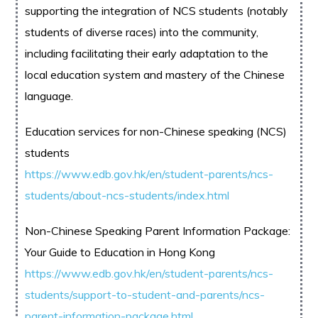
supporting the integration of NCS students (notably
students of diverse races) into the community,
including facilitating their early adaptation to the
local education system and mastery of the Chinese
language.
Education services for non-Chinese speaking (NCS)
students
https://www.edb.gov.hk/en/student-parents/ncs-
students/about-ncs-students/index.html
Non-Chinese Speaking Parent Information Package:
Your Guide to Education in Hong Kong
https://www.edb.gov.hk/en/student-parents/ncs-
students/support-to-student-and-parents/ncs-
parent-information-package.html