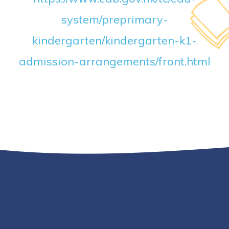
system/preprimary-
kindergarten/kindergarten-k1-
admission-arrangements/front.html