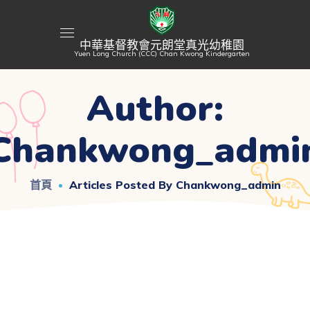
中華基督教會元朗堂真光幼稚園
Yuen Long Church (CCC) Chan Kwong Kindergarten
Author:
Chankwong_admi
首頁
Articles Posted By Chankwong_admin