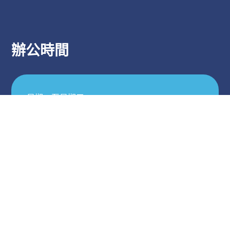
辦公時間
星期一至星期五
早上9：00至下午5：00
星期六
早上9：00至中午12：00
© 2021 – J.B Creative. All rights reserved.