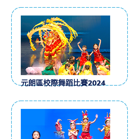
元朗區校際舞蹈比賽2024