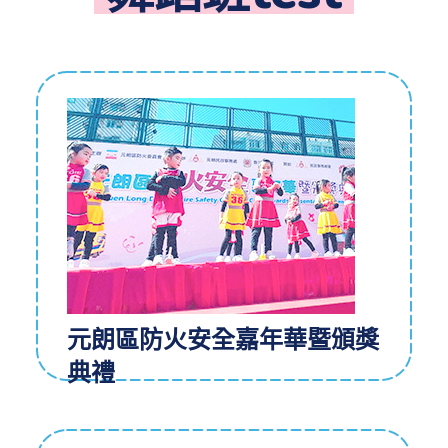
元朗區防火安全嘉年華暨頒獎
典禮