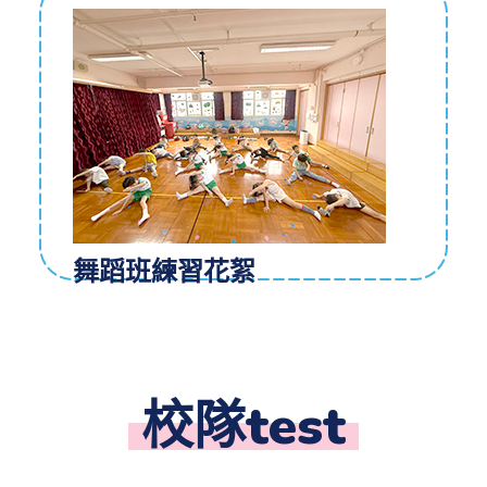
舞蹈班練習花絮
校隊test