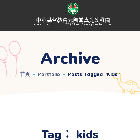
中華基督教會元朗堂真光幼稚園
Yuen Long Church (CCC) Chan Kwong Kindergarten
Archive
首頁
Portfolio
Posts Tagged "kids"
Tag：
kids